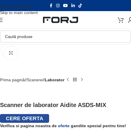
Skip to navigation
Skip to main content
Faceți click pentru a mări
Prima pagină
/
Scanere
/
Laborator
Scanner de laborator Aidite ASDS-MIX
CERE OFERTA
Verifica si pagina noastra de
oferte
gandite special pentru tine!