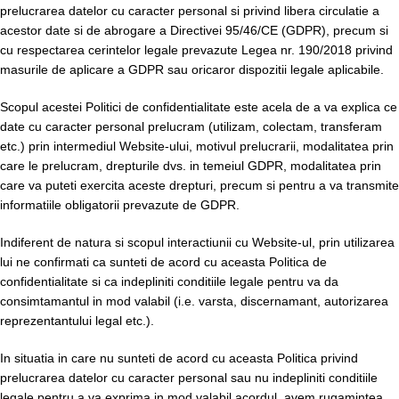
prelucrarea datelor cu caracter personal si privind libera circulatie a
acestor date si de abrogare a Directivei 95/46/CE (GDPR), precum si
cu respectarea cerintelor legale prevazute Legea nr. 190/2018 privind
masurile de aplicare a GDPR sau oricaror dispozitii legale aplicabile.
Scopul acestei Politici de confidentialitate este acela de a va explica ce
date cu caracter personal prelucram (utilizam, colectam, transferam
etc.) prin intermediul Website-ului, motivul prelucrarii, modalitatea prin
care le prelucram, drepturile dvs. in temeiul GDPR, modalitatea prin
care va puteti exercita aceste drepturi, precum si pentru a va transmite
informatiile obligatorii prevazute de GDPR.
Indiferent de natura si scopul interactiunii cu Website-ul, prin utilizarea
lui ne confirmati ca sunteti de acord cu aceasta Politica de
confidentialitate si ca indepliniti conditiile legale pentru va da
consimtamantul in mod valabil (i.e. varsta, discernamant, autorizarea
reprezentantului legal etc.).
In situatia in care nu sunteti de acord cu aceasta Politica privind
prelucrarea datelor cu caracter personal sau nu indepliniti conditiile
legale pentru a va exprima in mod valabil acordul, avem rugamintea