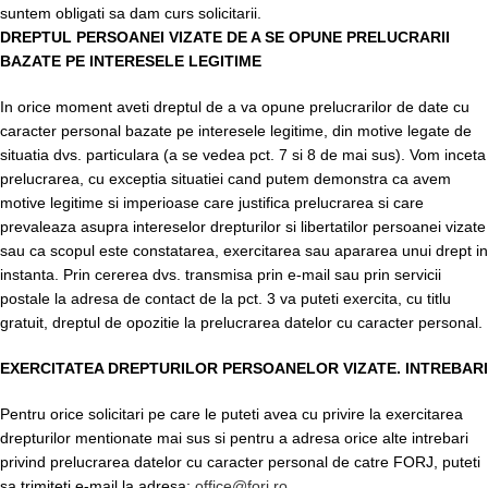
suntem obligati sa dam curs solicitarii.
DREPTUL PERSOANEI VIZATE DE A SE OPUNE PRELUCRARII
BAZATE PE INTERESELE LEGITIME
In orice moment aveti dreptul de a va opune prelucrarilor de date cu
caracter personal bazate pe interesele legitime, din motive legate de
situatia dvs. particulara (a se vedea pct. 7 si 8 de mai sus). Vom inceta
prelucrarea, cu exceptia situatiei cand putem demonstra ca avem
motive legitime si imperioase care justifica prelucrarea si care
prevaleaza asupra intereselor drepturilor si libertatilor persoanei vizate
sau ca scopul este constatarea, exercitarea sau apararea unui drept in
instanta. Prin cererea dvs. transmisa prin e-mail sau prin servicii
postale la adresa de contact de la pct. 3 va puteti exercita, cu titlu
gratuit, dreptul de opozitie la prelucrarea datelor cu caracter personal.
EXERCITATEA DREPTURILOR PERSOANELOR VIZATE. INTREBARI
Pentru orice solicitari pe care le puteti avea cu privire la exercitarea
drepturilor mentionate mai sus si pentru a adresa orice alte intrebari
privind prelucrarea datelor cu caracter personal de catre FORJ, puteti
sa trimiteti e-mail la adresa:
office@forj.ro
.