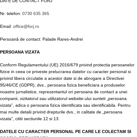
DATE DE CONTACT FORJ
Nr. telefon:
0730 635 365
Email:
office@forj.ro
Persoană de contact: Palade Rares-Andrei
PERSOANA VIZATA
Conform Regulamentului (UE) 2016/679 privind protectia persoanelor
fizice in ceea ce priveste prelucrarea datelor cu caracter personal si
privind libera circulatie a acestor date si de abrogare a Directivei
95/46/CE (GDPR), dvs., persoana fizica beneficiara a produselor
noastre jurnalistice, reprezentantul ori persoana de contact a unei
companii, vizitatorul sau utilizatorul website-ului sunteti „persoana
vizata”, adica o persoana fizica identificata sau identificabila. Pentru
mai multe detalii privind drepturile dvs., in calitate de „persoana
vizata”, cititi sectiunile 12 si 13.
DATELE CU CARACTER PERSONAL PE CARE LE COLECTAM SI