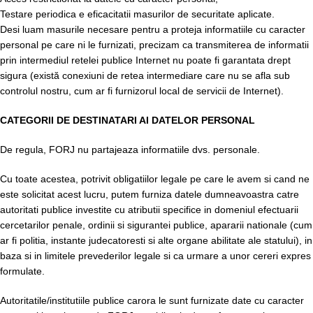
Testare periodica e eficacitatii masurilor de securitate aplicate.
Desi luam masurile necesare pentru a proteja informatiile cu caracter
personal pe care ni le furnizati, precizam ca transmiterea de informatii
prin intermediul retelei publice Internet nu poate fi garantata drept
sigura (există conexiuni de retea intermediare care nu se afla sub
controlul nostru, cum ar fi furnizorul local de servicii de Internet).
CATEGORII DE DESTINATARI AI DATELOR PERSONAL
De regula, FORJ nu partajeaza informatiile dvs. personale.
Cu toate acestea, potrivit obligatiilor legale pe care le avem si cand ne
este solicitat acest lucru, putem furniza datele dumneavoastra catre
autoritati publice investite cu atributii specifice in domeniul efectuarii
cercetarilor penale, ordinii si sigurantei publice, apararii nationale (cum
ar fi politia, instante judecatoresti si alte organe abilitate ale statului), in
baza si in limitele prevederilor legale si ca urmare a unor cereri expres
formulate.
Autoritatile/institutiile publice carora le sunt furnizate date cu caracter