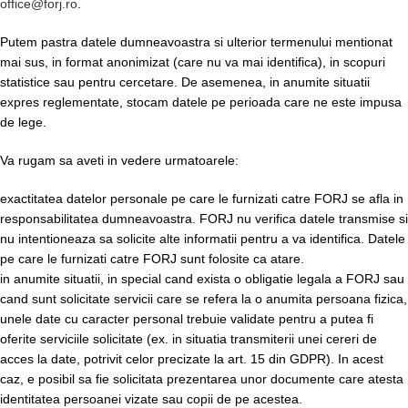
office@forj.ro
.
Putem pastra datele dumneavoastra si ulterior termenului mentionat
mai sus, in format anonimizat (care nu va mai identifica), in scopuri
statistice sau pentru cercetare. De asemenea, in anumite situatii
expres reglementate, stocam datele pe perioada care ne este impusa
de lege.
Va rugam sa aveti in vedere urmatoarele:
exactitatea datelor personale pe care le furnizati catre FORJ se afla in
responsabilitatea dumneavoastra. FORJ nu verifica datele transmise si
nu intentioneaza sa solicite alte informatii pentru a va identifica. Datele
pe care le furnizati catre FORJ sunt folosite ca atare.
in anumite situatii, in special cand exista o obligatie legala a FORJ sau
cand sunt solicitate servicii care se refera la o anumita persoana fizica,
unele date cu caracter personal trebuie validate pentru a putea fi
oferite serviciile solicitate (ex. in situatia transmiterii unei cereri de
acces la date, potrivit celor precizate la art. 15 din GDPR). In acest
caz, e posibil sa fie solicitata prezentarea unor documente care atesta
identitatea persoanei vizate sau copii de pe acestea.