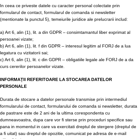
In ceea ce priveste datele cu caracter personal colectate prin
formularul de contact, formularul de comanda si newsletter
(mentionate la punctul 5), temeiurile juridice ale prelucrarii includ:
a) Art 6, alin (1), lit. a din GDPR – consimtamantul liber exprimat al
persoanei vizate;
b) Art 6, alin (1), lit. f din GDPR – interesul legitim al FORJ de a lua
legatura cu vizitatorii sai;
c) Art 6, alin (1), lit. c din GDPR – obligatiile legale ale FORJ de a da
curs cererilor persoanelor vizate.
INFORMAȚII REFERITOARE LA STOCAREA DATELOR
PERSONALE
Durata de stocare a datelor personale transmise prin intermediul
formularului de contact, formularului de comanda si newsletter, durata
de pastrare este de 2 ani de la ultima corespondenta cu
dumneavoastra, dupa care vor fi sterse prin proceduri specifice sau
pana in momentul in care va exercitati dreptul de stergere (dreptul de
a fi uitat) sau dreptul de opozitie, comunicat pe adresa de e-mail