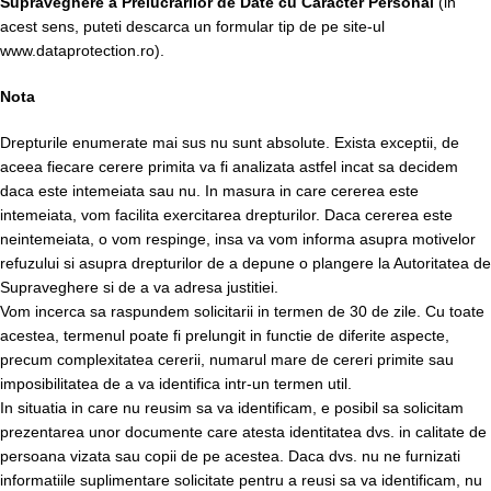
Supraveghere a Prelucrărilor de Date cu Caracter Personal
(in
acest sens, puteti descarca un formular tip de pe site-ul
www.dataprotection.ro).
Nota
Drepturile enumerate mai sus nu sunt absolute. Exista exceptii, de
aceea fiecare cerere primita va fi analizata astfel incat sa decidem
daca este intemeiata sau nu. In masura in care cererea este
intemeiata, vom facilita exercitarea drepturilor. Daca cererea este
neintemeiata, o vom respinge, insa va vom informa asupra motivelor
refuzului si asupra drepturilor de a depune o plangere la Autoritatea de
Supraveghere si de a va adresa justitiei.
Vom incerca sa raspundem solicitarii in termen de 30 de zile. Cu toate
acestea, termenul poate fi prelungit in functie de diferite aspecte,
precum complexitatea cererii, numarul mare de cereri primite sau
imposibilitatea de a va identifica intr-un termen util.
In situatia in care nu reusim sa va identificam, e posibil sa solicitam
prezentarea unor documente care atesta identitatea dvs. in calitate de
persoana vizata sau copii de pe acestea. Daca dvs. nu ne furnizati
informatiile suplimentare solicitate pentru a reusi sa va identificam, nu