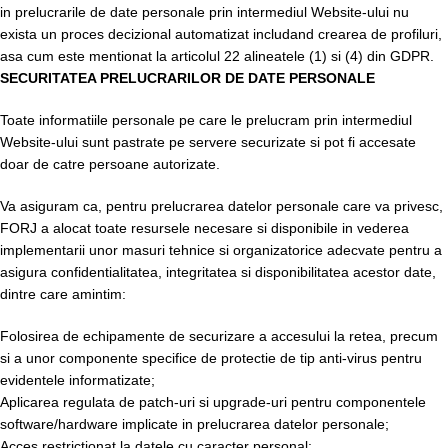
in prelucrarile de date personale prin intermediul Website-ului nu
exista un proces decizional automatizat includand crearea de profiluri,
asa cum este mentionat la articolul 22 alineatele (1) si (4) din GDPR.
SECURITATEA PRELUCRARILOR DE DATE PERSONALE
Toate informatiile personale pe care le prelucram prin intermediul
Website-ului sunt pastrate pe servere securizate si pot fi accesate
doar de catre persoane autorizate.
Va asiguram ca, pentru prelucrarea datelor personale care va privesc,
FORJ a alocat toate resursele necesare si disponibile in vederea
implementarii unor masuri tehnice si organizatorice adecvate pentru a
asigura confidentialitatea, integritatea si disponibilitatea acestor date,
dintre care amintim:
Folosirea de echipamente de securizare a accesului la retea, precum
si a unor componente specifice de protectie de tip anti-virus pentru
evidentele informatizate;
Aplicarea regulata de patch-uri si upgrade-uri pentru componentele
software/hardware implicate in prelucrarea datelor personale;
Acces restrictionat la datele cu caracter personal;