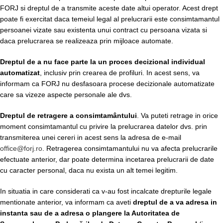
FORJ si dreptul de a transmite aceste date altui operator. Acest drept
poate fi exercitat daca temeiul legal al prelucrarii este consimtamantul
persoanei vizate sau existenta unui contract cu persoana vizata si
daca prelucrarea se realizeaza prin mijloace automate.
Dreptul de a nu face parte la un proces decizional individual
automatizat
, inclusiv prin crearea de profiluri. In acest sens, va
informam ca FORJ nu desfasoara procese decizionale automatizate
care sa vizeze aspecte personale ale dvs.
Dreptul de retragere a consimtamântului
. Va puteti retrage in orice
moment consimtamantul cu privire la prelucrarea datelor dvs. prin
transmiterea unei cereri in acest sens la adresa de e-mail
office@forj.ro
. Retragerea consimtamantului nu va afecta prelucrarile
efectuate anterior, dar poate determina incetarea prelucrarii de date
cu caracter personal, daca nu exista un alt temei legitim.
In situatia in care considerati ca v-au fost incalcate drepturile legale
mentionate anterior, va informam ca aveti
dreptul de a va adresa in
instanta sau de a adresa o plangere la Autoritatea de