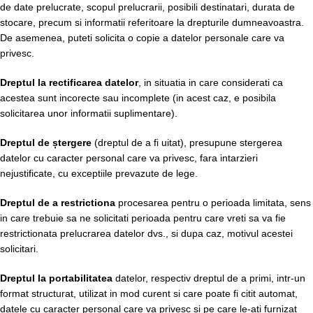
de date prelucrate, scopul prelucrarii, posibili destinatari, durata de
stocare, precum si informatii referitoare la drepturile dumneavoastra.
De asemenea, puteti solicita o copie a datelor personale care va
privesc.
Dreptul la rectificarea datelor
, in situatia in care considerati ca
acestea sunt incorecte sau incomplete (in acest caz, e posibila
solicitarea unor informatii suplimentare).
Dreptul de ștergere
(dreptul de a fi uitat), presupune stergerea
datelor cu caracter personal care va privesc, fara intarzieri
nejustificate, cu exceptiile prevazute de lege.
Dreptul de a restrictiona
procesarea pentru o perioada limitata, sens
in care trebuie sa ne solicitati perioada pentru care vreti sa va fie
restrictionata prelucrarea datelor dvs., si dupa caz, motivul acestei
solicitari.
Dreptul la portabilitatea
datelor, respectiv dreptul de a primi, intr-un
format structurat, utilizat in mod curent si care poate fi citit automat,
datele cu caracter personal care va privesc si pe care le-ati furnizat