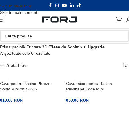
Skip to navigation
Skip to main content
Prima pagină
/
Printare 3D
/
Piese de Schimb si Upgrade
Afișez toate cele 6 rezultate
Arată filtre
Cuva pentru Rasina Phrozen
Cuva mica pentru Rasina
Sonic Mini 8K / 8K S
Rayshape Edge Mini
610,00
RON
650,00
RON
ADAUGA IN COS
ADAUGA IN COS