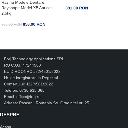
Rasina Modele Dentare
Rayshape Model XE Apricot
391,00
RON
2.5kg
650,00
RON
763,00
RON
PRECOMANDA
ADAUGA IN COS
Forj Technology Applications SRL
RO C.U.I. 47244583
EUID ROONRC.J22/4501/2022
Nr. de inregistrare la Registrul
Comertului: J22/4501/2022
Telefon: 0730 635 365
Email: office@forj.ro
Adresa: Pascani, Romania Str. Gradinitei nr. 25
DESPRE
Acasa