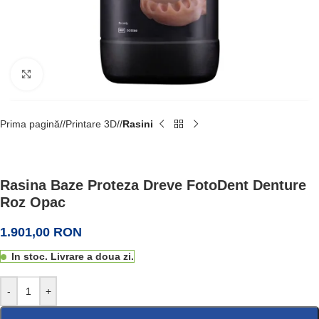
Faceți click pentru a mări
Prima pagină
/
Printare 3D
/
Rasini
Rasina Baze Proteza Dreve FotoDent Denture
Roz Opac
1.901,00
RON
In stoc. Livrare a doua zi.
-
+