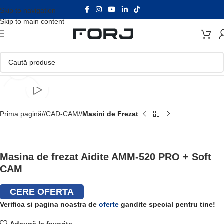
Skip to navigation
Skip to main content
Faceți click pentru a mări
Prima pagină
/
CAD-CAM
/
Masini de Frezat
Masina de frezat Aidite AMM-520 PRO + Soft
CAM
CERE OFERTA
Verifica si pagina noastra de
oferte
gandite special pentru tine!
Adaugă la favorite