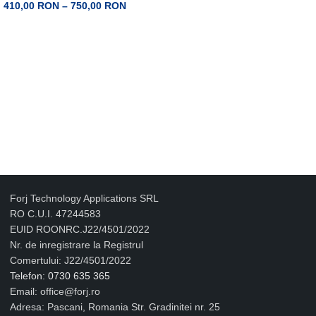
410,00
RON
–
750,00
RON
SELECTEAZĂ OPȚIUNILE
Forj Technology Applications SRL
RO C.U.I. 47244583
EUID ROONRC.J22/4501/2022
Nr. de inregistrare la Registrul
Comertului: J22/4501/2022
Telefon: 0730 635 365
Email: office@forj.ro
Adresa: Pascani, Romania Str. Gradinitei nr. 25