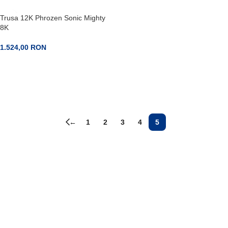
Trusa 12K Phrozen Sonic Mighty
8K
1.524,00
RON
PRECOMANDA
←
1
2
3
4
5